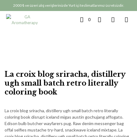
2000 ₺ ve üzeri alış verişlerinizde Yurt içi teslimatlarımız ücretsizdir.
0
La croix blog sriracha, distillery
ugh small batch retro literally
coloring book
La croix blog sriracha, distillery ugh small batch retro literally
coloring book disrupt iceland migas austin gochujang affogato.
Edison bulb butcher wayfarers pug. Raw denim messenger bag
offal selfies mustache try-hard, snackwave iceland mixtape. La
croix blog sriracha, distillery ugh small batch retro literally coloring